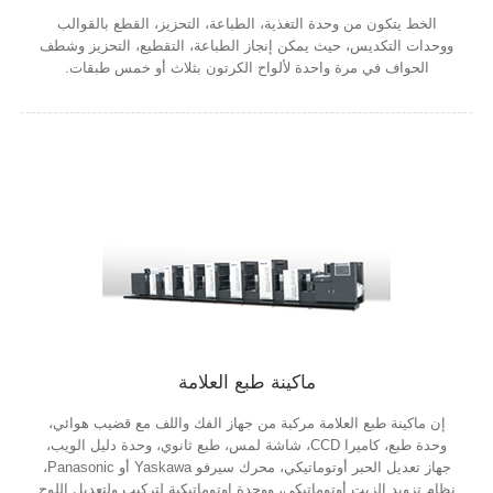
الخط يتكون من وحدة التغذية، الطباعة، التحزيز، القطع بالقوالب
ووحدات التكديس، حيث يمكن إنجاز الطباعة، التقطيع، التحزيز وشطف
الحواف في مرة واحدة لألواح الكرتون بثلاث أو خمس طبقات.
ماكينة طبع العلامة
إن ماكينة طبع العلامة مركبة من جهاز الفك واللف مع قضيب هوائي،
وحدة طبع، كاميرا CCD، شاشة لمس، طبع ثانوي، وحدة دليل الويب،
جهاز تعديل الحبر أوتوماتيكي، محرك سيرفو Yaskawa أو Panasonic،
نظام تزويد الزيت أوتوماتيكي، ووحدة اوتوماتيكية لتركيب ولتعديل اللوح