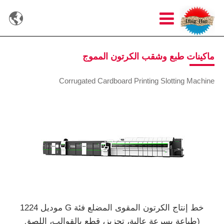

ماكينات طبع وشقب الكرتون المموج
Corrugated Cardboard Printing Slotting Machine
خط إنتاج الكرتون المقوى المضلع فئة G موديل 1224
(طباعة بسرعة عالية، تحزيز، قطع بالقوالب، اللصق