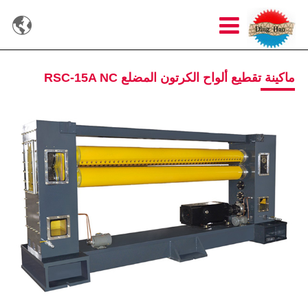

ماكينة تقطيع ألواح الكرتون المضلع RSC-15A NC