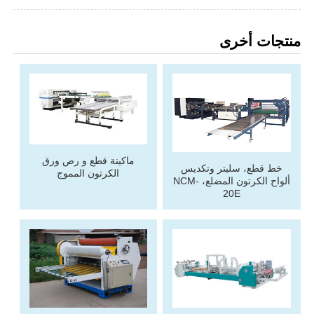
منتجات أخرى
ماكينة قطع و رص ورق
خط قطع، سليتر وتكديس
الكرتون المموج
ألواح الكرتون المضلع، NCM-
20E