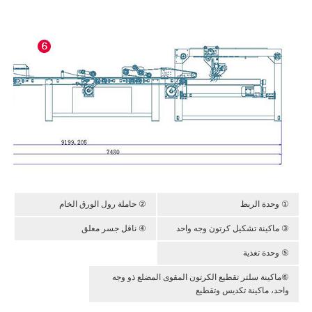
① وحدة الربط
② حاملة رول الورق الخام
③ ماكينة تشكيل كرتون وجه واحد
④ ناقل جسر معلق
⑤ وحدة تغذية
⑥ماكينة سلتر تقطيع الكرتون المقوى المضلع ذو وجه
واحد، ماكينة تكديس وتقطيع