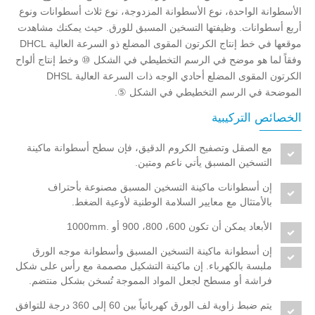
الأسطوانة الواحدة، نوع الأسطوانة المزدوجة، نوع ثلاث أسطوانات ونوع
أربع أسطوانات. وظيفتها التسخين المسبق للورق. حيث يمكنك مشاهدت
موقعها في خط إنتاج الكرتون المقوى المضلع ذو السرعة العالية DHCL
وفقاً لما هو موضح في الرسم التخطيطي في الشكل ⑩ وخط إنتاج ألواح
الكرتون المقوى المضلع أحادي الوجه ذات السرعة العالية DHSL
الموضحة في الرسم التخطيطي في الشكل ⑤.
الخصائص التركيبية
مع الصقل وتصفيح الكروم الدقيق، فإن سطح أسطوانة ماكينة
التسخين المسبق يأتي ناعم ومتين.
إن أسطوانات ماكينة التسخين المسبق مصنوعة بأحتراف
بالأمتثال مع معايير السلامة الوطنية لأوعية الضغط.
الأبعاد يمكن أن تكون 600، 800، 900 أو .1000mm
إن أسطوانة ماكينة التسخين المسبق وأسطوانة موجه الورق
ملبسة بالكهرباء. إن ماكينة التشكيل مصممة مع رأس على شكل
فراشة أو مسطح لجعل المواد المموجة تُسخن بشكل منتضم.
يتم ضبط زاوية لف الورق كهربائياً بين 60 إلى 360 درجة للتوافق