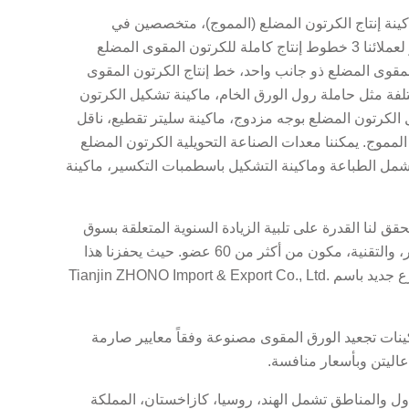
مصنع لماكينة إنتاج الكرتون المضلع (المموج)، متخصصين في
تصميم، تصنيع وتركيب ماكينة إنتاج الكرتون المموج لأكثر من عقدين من الزمن، نوفر لعملائنا 3 خطوط إنتاج كاملة للكرتون المقوى المضلع
)، خط إنتاج ألواح الكرتون المقوى المضلع ذو جانب واحد، خط إنتاج الكرتون المقوى
تلفة مثل حاملة رول الورق الخام، ماكينة تشكيل الكرتون
الكرتون المضلع بوجه مزدوج، ماكينة سليتر تقطيع، ناقل
لمموج. يمكننا معدات الصناعة التحويلية الكرتون المضلع
 تشمل الطباعة وماكينة التشكيل باسطمبات التكسير، ماكينة
30600 متر مربع، وورشة ذات مساحة 10000 متر مربع، تحقق لنا القدرة على تلبية الزيادة السنوية المتعلقة بسوق
إنتاج الكرتون المضلع. إضافة إلى ذلك، نفتخر بأن لدينا فريق متخصص للبحث والتطوير، والتقنية، مكون من أكثر من 60 عضو. حيث يحفزنا هذا
رع جديد باسم
Tianjin ZHONO Import & Export Co., Ltd.
Di على شهادة GB / T19001-2008 / ISO9001-2008. كل ماكينات تجعيد الورق المقوى مصنوعة وفقاً معايير صارمة
عاليتن وبأسعار منافسة.
لدول والمناطق تشمل الهند، روسيا، كازاخستان، المملكة