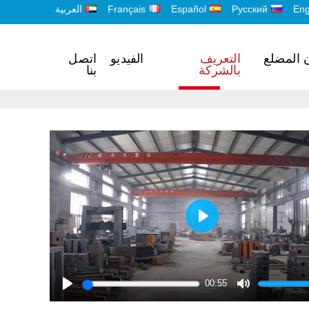
Eng
Русский
Español
Français
العربية
ن المضلع
التعريف
الفيديو
اتصل
بالشركة
بنا
Play
00:55
Play
Mute